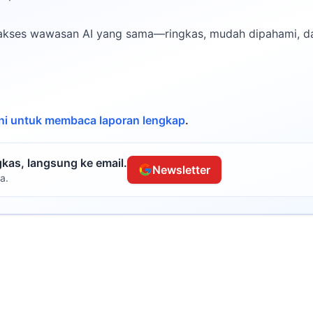
akses wawasan AI yang sama—ringkas, mudah dipahami, d
sini untuk membaca laporan lengkap
.
kas, langsung ke email.
Newsletter
a.